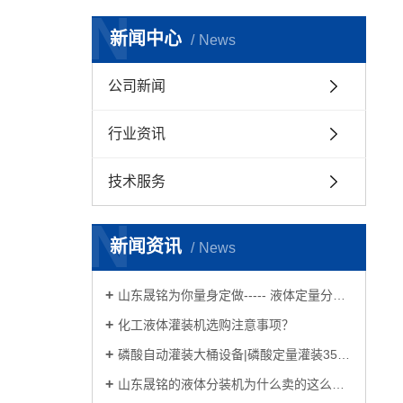
管道计
N
新闻中心
反应釜自
News
液体
公司新闻
码
行业资讯
技术服务
N
新闻资讯
News
山东晟铭为你量身定做----- 液体定量分装大桶机、称重灌装机、塑料袋铝箔袋灌装机、反应釜配料设备
化工液体灌装机选购注意事项？
磷酸自动灌装大桶设备|磷酸定量灌装35kg塑料桶分装设备
山东晟铭的液体分装机为什么卖的这么火？