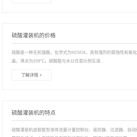
硫酸灌装机的价格
硫酸‌是一种无机强酸，化学式为H2SO4，具有强烈的腐蚀性和氧化
晶，沸点为338℃。硫酸能与水以任意比例互溶...
了解详情 +
硫酸灌装机的特点
硫酸灌装机由智能型液体流量计量控制仪、遥控器、过滤器、自动