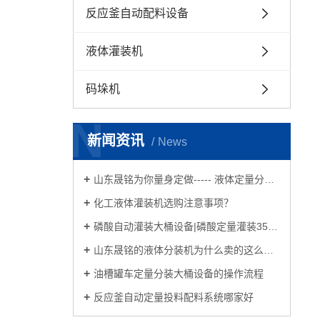
反应釜自动配料设备
液体灌装机
码垛机
N
新闻资讯
News
山东晟铭为你量身定做----- 液体定量分装大桶机、称重灌装机、塑料袋铝箔袋灌装机、反应釜配料设备
化工液体灌装机选购注意事项？
磷酸自动灌装大桶设备|磷酸定量灌装35kg塑料桶分装设备
山东晟铭的液体分装机为什么卖的这么火？
油槽罐车定量分装大桶设备的操作流程
反应釜自动定量投料配料系统哪家好