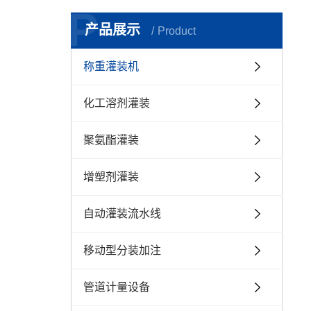
管道计
P
产品展示
反应釜自
Product
液体
称重灌装机
码
化工溶剂灌装
聚氨酯灌装
增塑剂灌装
自动灌装流水线
移动型分装加注
管道计量设备