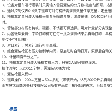
3、设备对槽车进行灌装时只需输入需要灌装的公斤数-按启动即可，达
4、通过控制仪表0~9数字键盘可对每桶所需灌装数量任意定量，定量范围1~
5、槽罐车定量分装大桶机采用泵压输送介质，灌装迅速。DN40口径为例：200
时。
6、管路部分材质有铸铁、碳钢、不锈钢可供选择。可对计量部分实现
7、内置微型爱普生字轮打印机可在每一批次灌装结束后自动打印：单
制仪不带打印机）
8、对日累计、总累计进行打印查看。
9、组合灌装枪配有压力控制单向阀，泵启动时自动打开，泵停后自动
10、计量精度千分之二。
11、槽罐车定量分装大桶机节省人力，只需2人即可完成灌装。
操作流程：以200公斤/桶，需灌装50桶为例：
1、灌装枪插入桶中
2、键盘操作：200→定量→50→启动（灌装开始，达到200公斤后自动
山东晟铭智能装备科技有限公司所有产品均可根据您的需求，为您量身
标签