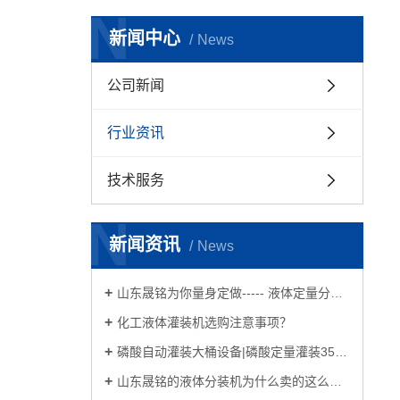
管道计
N
新闻中心
反应釜自
News
液体
公司新闻
码
行业资讯
技术服务
N
新闻资讯
News
山东晟铭为你量身定做----- 液体定量分装大桶机、称重灌装机、塑料袋铝箔袋灌装机、反应釜配料设备
化工液体灌装机选购注意事项？
磷酸自动灌装大桶设备|磷酸定量灌装35kg塑料桶分装设备
山东晟铭的液体分装机为什么卖的这么火？