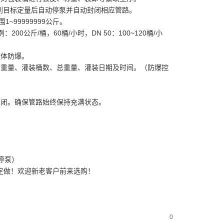
到目标定量后自动停泵并自动封闭相应管路。
99999999公斤。
公斤/桶，60桶/小时，DN 50：100~120桶/小
整体防爆。
桶重量、灌装桶数、总重量、灌装日期及时间。（防爆控
关闭。确保管路始终保持充满状态。
停泵）
定做！欢迎新老客户前来选购！
0