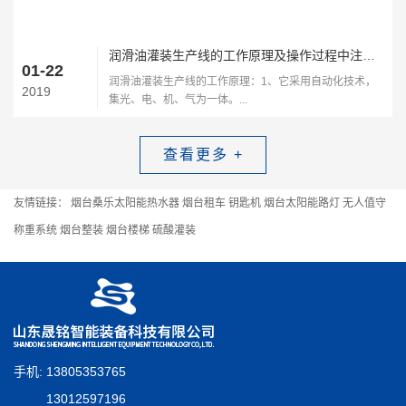
润滑油灌装生产线的工作原理及操作过程中注意的细节
01-22
润滑油灌装生产线的工作原理：1、它采用自动化技术，
2019
集光、电、机、气为一体。...
查看更多 +
友情链接：
烟台桑乐太阳能热水器
烟台租车
钥匙机
烟台太阳能路灯
无人值守
称重系统
烟台整装
烟台楼梯
硫酸灌装
手机: 13805353765
13012597196