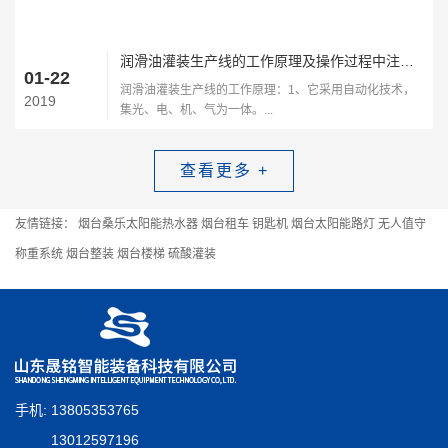
润滑油灌装生产线的工作原理及操作过程中注意的细节
01-22
润滑油灌装生产线的工作原理：1、它采用自动化技术，
2019
集光、电、机、气为一体。...
查看更多 +
友情链接：
烟台桑乐太阳能热水器
烟台租车
钥匙机
烟台太阳能路灯
无人值守
称重系统
烟台整装
烟台楼梯
硫酸灌装
手机: 13805353765
13012597196