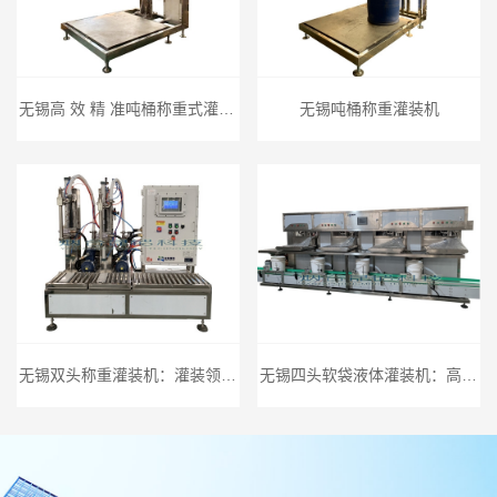
无锡高 效 精 准吨桶称重式灌装机，为工业灌装保驾护航
无锡吨桶称重灌装机
无锡双头称重灌装机：灌装领域的卓 越之选
无锡四头软袋液体灌装机：高 效精 准的灌装专家